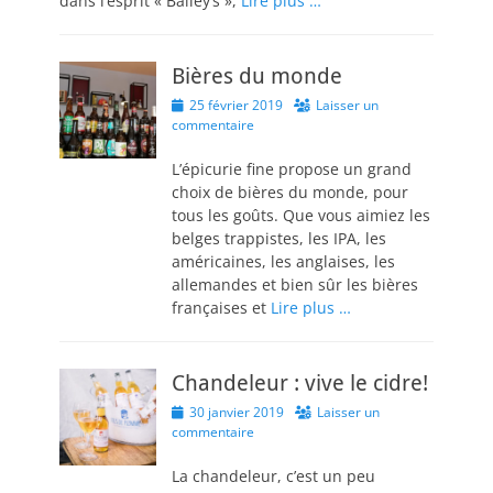
dans l’esprit « Bailey’s »,
Lire plus …
Bières du monde
Posted
25 février 2019
Laisser un
on
commentaire
L’épicurie fine propose un grand
choix de bières du monde, pour
tous les goûts. Que vous aimiez les
belges trappistes, les IPA, les
américaines, les anglaises, les
allemandes et bien sûr les bières
françaises et
Lire plus …
Chandeleur : vive le cidre!
Posted
30 janvier 2019
Laisser un
on
commentaire
La chandeleur, c’est un peu