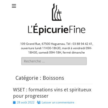
109 Grand Rue, 67500 Haguenau. Tél : 03 88 94 42 41,
ouverture lundi 11H30-18h30, mardi à vendredi 09H-
18H30, samedi 09H-18H, fermé dimanche
Rechercher :
Catégorie :
Boissons
WSET : formations vins et spiritueux
pour progresser
Posted
28 août 2022
Laisser un commentaire
on