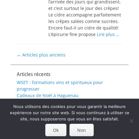
l’arrivée des jours qui grandissent,
et c’est surtout le jour des crêpes!
Le cidre accompagne parfaitement
les crêpes salées comme sucrées.
Encore faut-il un cidre de qualité!
L’épicurie fine propose
Lire plus …
Navigation
←
Articles plus anciens
des
articles
Articles récents
WSET : formations vins et spiritueux pour
progresser
Cadeaux de Noël à Haguenau
Porto à Haguenau
Nous utilisons des cookies pour vous garantir la meilleure
Caviar à Haguenau
expérience sur notre site web. Si vous continuez à utiliser ce
Livraison de repas à Haguenau
site, nous supposerons que vous en êtes satisfait.
Ok
Non
Copyright © 2026
. All Rights Reserved.
Politique de
confidentialité
| Catch Responsive de
Catch Themes