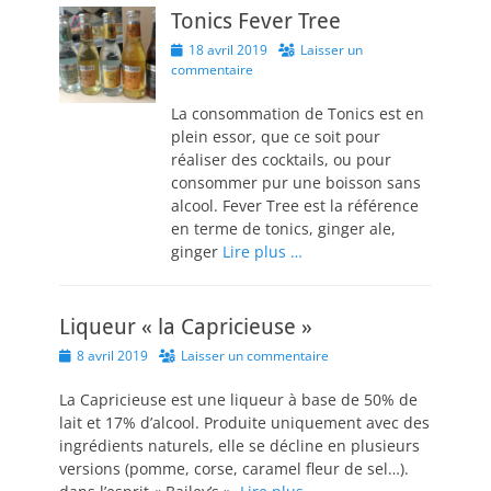
Tonics Fever Tree
Posted
18 avril 2019
Laisser un
on
commentaire
La consommation de Tonics est en
plein essor, que ce soit pour
réaliser des cocktails, ou pour
consommer pur une boisson sans
alcool. Fever Tree est la référence
en terme de tonics, ginger ale,
ginger
Lire plus …
Liqueur « la Capricieuse »
Posted
8 avril 2019
Laisser un commentaire
on
La Capricieuse est une liqueur à base de 50% de
lait et 17% d’alcool. Produite uniquement avec des
ingrédients naturels, elle se décline en plusieurs
versions (pomme, corse, caramel fleur de sel…).