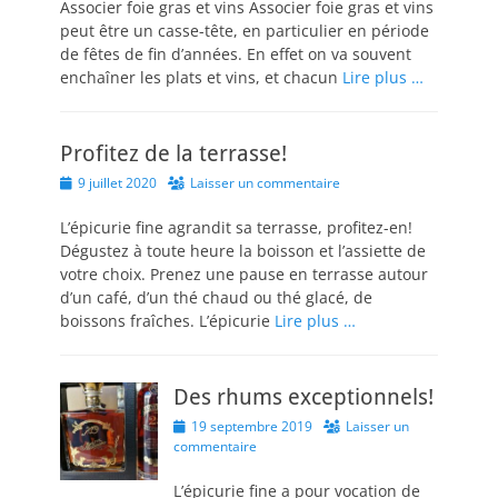
Associer foie gras et vins Associer foie gras et vins
peut être un casse-tête, en particulier en période
de fêtes de fin d’années. En effet on va souvent
enchaîner les plats et vins, et chacun
Lire plus …
Profitez de la terrasse!
Posted
9 juillet 2020
Laisser un commentaire
on
L’épicurie fine agrandit sa terrasse, profitez-en!
Dégustez à toute heure la boisson et l’assiette de
votre choix. Prenez une pause en terrasse autour
d’un café, d’un thé chaud ou thé glacé, de
boissons fraîches. L’épicurie
Lire plus …
Des rhums exceptionnels!
Posted
19 septembre 2019
Laisser un
on
commentaire
L’épicurie fine a pour vocation de