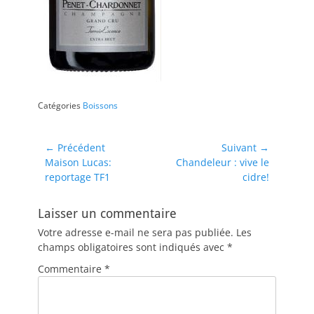
Catégories
Boissons
Navigation
← Précédent
Suivant →
Article
Article
Maison Lucas:
Chandeleur : vive le
de
précédent :
suivant :
reportage TF1
cidre!
l’article
Laisser un commentaire
Votre adresse e-mail ne sera pas publiée.
Les
champs obligatoires sont indiqués avec
*
Commentaire
*