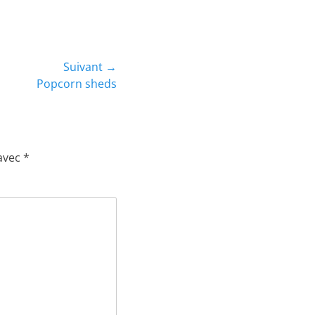
Suivant →
Popcorn sheds
 avec
*