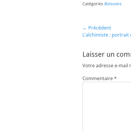
Catégories
Boissons
Navigation
← Précédent
Article
L’alchimiste : portrait
de
précédent :
l’article
Laisser un co
Votre adresse e-mail 
Commentaire
*