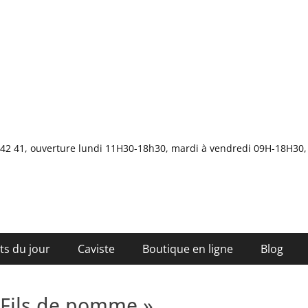
4 42 41, ouverture lundi 11H30-18h30, mardi à vendredi 09H-18H3
ts du jour
Caviste
Boutique en ligne
Blog
« Fils de pomme »