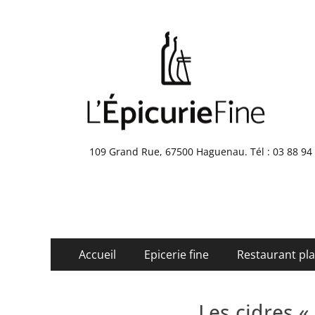
109 Grand Rue, 67500 Haguenau. Tél : 03 88 9
Menu
Aller
Accueil
Epicerie fine
Restaurant pla
au
principal
contenu
Les cidres 