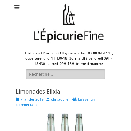
109 Grand Rue, 67500 Haguenau. Tél : 03 88 94 42 41,
ouverture lundi 11H30-18h30, mardi à vendredi 09H-
18H30, samedi 09H-18H, fermé dimanche
Rechercher :
Limonades Elixia
Posted
Author
7 janvier 2019
christophej
Laisser un
on
commentaire