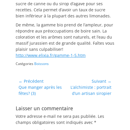
sucre de canne ou du sirop d’agave pour ses
recettes. Cela permet d’avoir un taux de sucre
bien inférieur à la plupart des autres limonades.
De même, la gamme bio prend de l’ampleur, pour
répondre aux préoccupations de boire sain. La
coloration et les arômes sont naturels, et l’eau du
massif jurassien est de grande qualité. Faîtes vous
plaisir sans culpabiliser!
http://www.elixia.fr/gamme-1-5.htm
Catégories
Boissons
Navigation
← Précédent
Suivant →
Article
Article
Que manger après les
L’alchimiste : portrait
de
précédent :
suivant :
fêtes? (3)
d’un artisan siropier
l’article
Laisser un commentaire
Votre adresse e-mail ne sera pas publiée.
Les
champs obligatoires sont indiqués avec
*